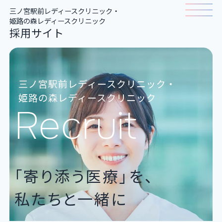
三ノ宮駅前レディースクリニック・
姫路の森レディースクリニック
採用サイト
ホーム
三ノ宮駅前レディースクリニック・
仕事について
姫路の森レディースクリニック
Recruit
職種紹介
働く人の声
「寄り添う医療」を、
クリニック一覧
私たちと一緒に