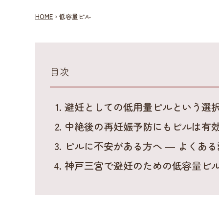
HOME
›
低容量ピル
目次
避妊としての低用量ピルという選
中絶後の再妊娠予防にもピルは有
ピルに不安がある方へ ― よくあ
神戸三宮で避妊のための低容量ピ