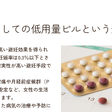
としての低用量ピルという
高い避妊効果を得られ
娠率は0.3％以下とさ
確実性が高い避妊手段で
痛や月経前症候群（P
安定など、女性の生活
ります。
った病気の治療や予防に