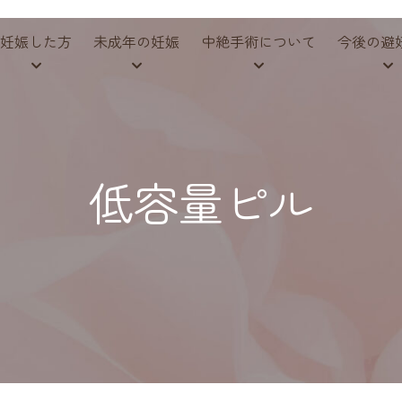
妊娠した方
未成年の妊娠
中絶手術について
今後の避
低容量ピル