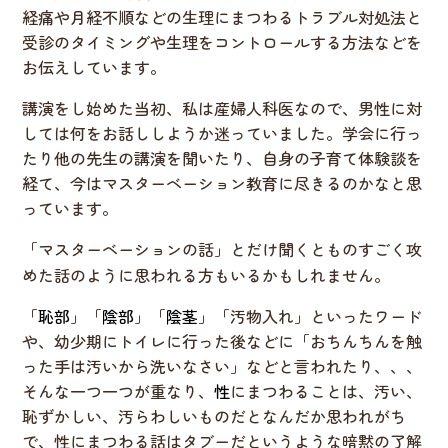
経痛や月経不順などの生理にまつわるトラブル対処法と
受診のタイミングや生理をコントロールする方法などを
お伝えしています。
講演をし始めた当初、私は産婦人科医なので、男性に対
しては何をお話ししようか迷っていました。学会に行っ
たり他の先生の講演を聞いたり、自身の子育て体験談を
経て、今はマスターベーション教育に尽きるのかなと思
っています。
「マスターベーションの話」とだけ聞くとものすごく攻
めた話のように思われる方もいるかもしれません。
「
恥部
」「
陰部
」「
陰茎
」「汚物入れ」といったワード
や、幼少期にトイレに行った後などに「おちんちんを触
った手は汚いから洗いなさい」などと言われたり、、、
そんな一つ一つが重なり、
性
にまつわることは、汚い、
恥ずかしい、汚らわしいものだとなんだか思われがち
で、性にまつわる話はタブーだというような暗黙の了解