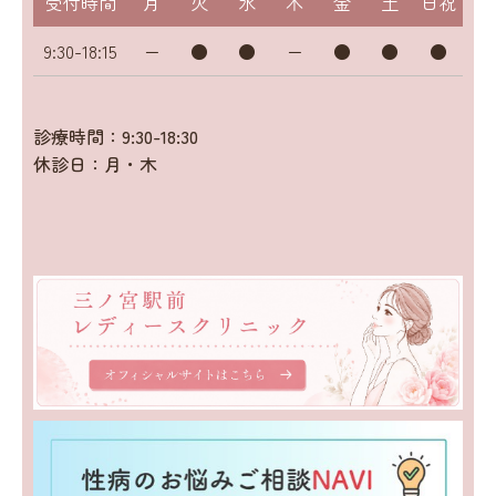
受付時間
月
火
水
木
金
土
日祝
9:30-18:15
ー
●
●
ー
●
●
●
診療時間：9:30-18:30
休診日：月・木