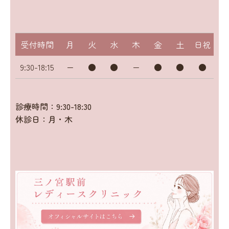
受付時間
月
火
水
木
金
土
日祝
9:30-18:15
ー
●
●
ー
●
●
●
診療時間：9:30-18:30
休診日：月・木